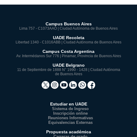
Campus Buenos Aires
Lima 757 - C1073AAO | Ciudad Autónoma de Buenos Aires
UADE Recoleta
Libertad 1340 - C1016ABB | Ciudad Autónoma de Buenos Aires
Campus Costa Argentina
Av. Intermédanos Sur 776 | Pinamar, Provincia de Buenos Aires
UADE Belgrano
11 de Septiembre de 1888 N° 1990 - 1428 | Ciudad Autónoma
de Buenos Aires
Estudiar en UADE
Sistema de Ingreso
Inscripción online
Reuniones Informativas
Equivalencias Externas
Propuesta académica
Carreras de grado