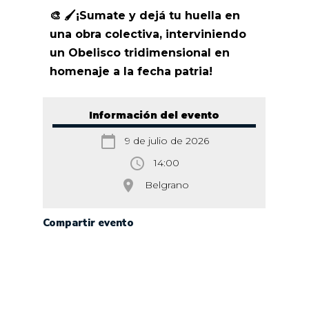
🎨 🖌️¡Sumate y dejá tu huella en
una obra colectiva, interviniendo
un Obelisco tridimensional en
homenaje a la fecha patria!
Información del evento
calendar_today
9 de julio de 2026
access_time
14:00
room
Belgrano
Compartir evento