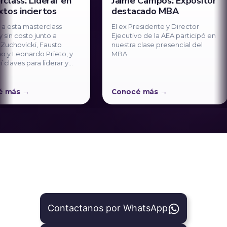
s: Liderar en
Jaime Campos: Expositor
inciertos
destacado MBA
a masterclass
El ex Presidente y Director
costo junto a
Ejecutivo de la AEA participó en
ovicki, Fausto
nuestra clase presencial del
eonardo Prieto, y
MBA.
es para liderar y
ones en contextos
s
Conocé más
ivo C-Level
obre Masterclass: Liderar en contextos inciertos
Conocé más sobre Jaime Campos: 
C
Contactanos por WhatsApp