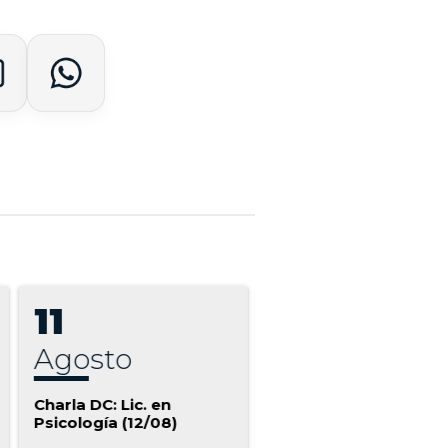
11
12
agosto
agosto
Charla DC: Lic. en
Charla DC: Lic. en
Psicología (12/08)
Comunicación Global
(12/08)