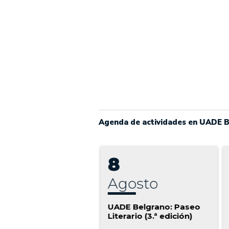
Agenda de actividades en UADE 
5
8
agosto
agosto
rla DC: Lic. en
UADE Belgrano: Paseo
unicación Global
Literario (3.ª edición)
/08)