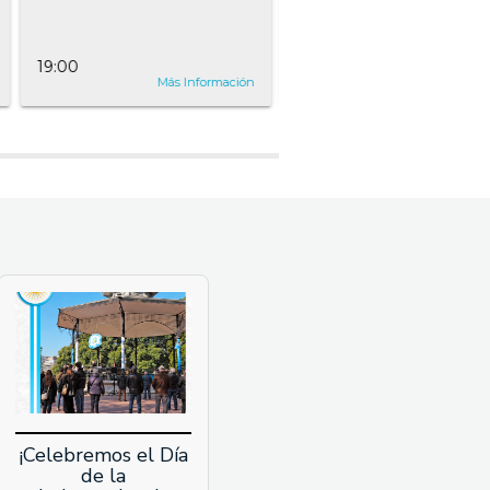
19:00
09:00
Más Información
Más Inform
¡Celebremos el Día
de la