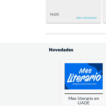
00
14:00
Más Información
Más Información
Novedades
Mes literario en
UADE