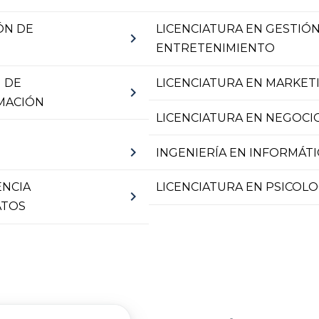
ÓN DE
LICENCIATURA EN GESTIÓN
chevron_right
ENTRETENIMIENTO
 DE
LICENCIATURA EN MARKET
chevron_right
MACIÓN
LICENCIATURA EN NEGOCIO
chevron_right
INGENIERÍA EN INFORMÁTI
ENCIA
LICENCIATURA EN PSICOLO
chevron_right
ATOS