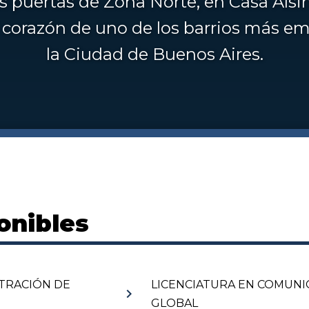
s puertas de Zona Norte, en Casa Alsin
el corazón de uno de los barrios más e
la Ciudad de Buenos Aires.
onibles
STRACIÓN DE
LICENCIATURA EN COMUNI
chevron_right
GLOBAL