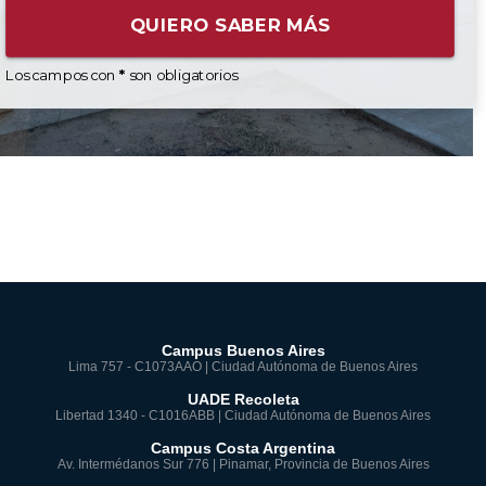
QUIERO SABER MÁS
Los campos con
*
son obligatorios
Campus Buenos Aires
Lima 757 - C1073AAO | Ciudad Autónoma de Buenos Aires
UADE Recoleta
Libertad 1340 - C1016ABB | Ciudad Autónoma de Buenos Aires
Campus Costa Argentina
Av. Intermédanos Sur 776 | Pinamar, Provincia de Buenos Aires