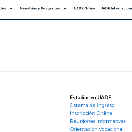
arrow_drop_down
arrow_drop_down
ades
Maestrías y Posgrados
UADE Online
UADE Internaciona
Estudiar en UADE
Sistema de Ingreso
Inscripción Online
Reuniones Informativas
Orientación Vocacional