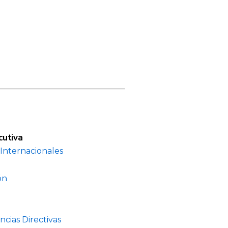
cutiva
Internacionales
ón
cias Directivas