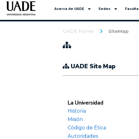
arrow_drop_down
arrow_drop_down
Acerca de UADE
Sedes
Facult
UADE Home
SiteMap
UADE Site Map
La Universidad
Historia
Misión
Código de Ética
Autoridades