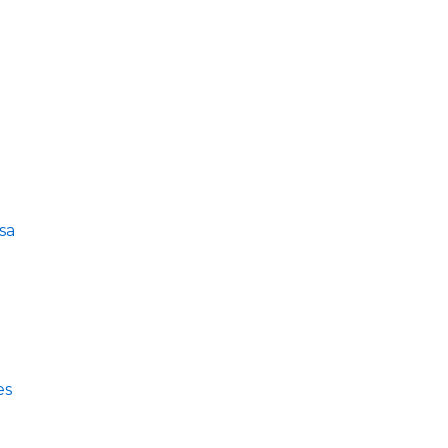
sa
es