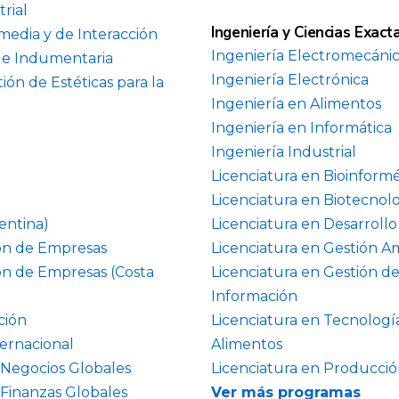
rial
Ingeniería y Ciencias Exact
media y de Interacción
Ingeniería Electromecáni
l e Indumentaria
Ingeniería Electrónica
ión de Estéticas para la
Ingeniería en Alimentos
Ingeniería en Informática
Ingeniería Industrial
Licenciatura en Bioinformé
Licenciatura en Biotecnol
entina)
Licenciatura en Desarroll
ión de Empresas
Licenciatura en Gestión A
ón de Empresas (Costa
Licenciatura en Gestión de
Información
ción
Licenciatura en Tecnología
ternacional
Alimentos
 Negocios Globales
Licenciatura en Producció
 Finanzas Globales
Ver más programas