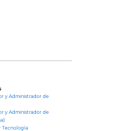
s
or y Administrador de
or y Administrador de
na)
 Tecnología