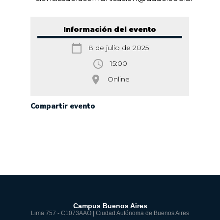
Información del evento
calendar_today
8 de julio de 2025
access_time
15:00
room
Online
Compartir evento
Campus Buenos Aires
Lima 757 - C1073AAO | Ciudad Autónoma de Buenos Aires