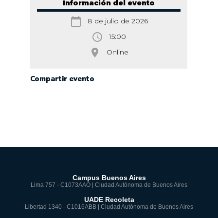
Información del evento
calendar_today
8 de julio de 2026
access_time
15:00
room
Online
Compartir evento
Campus Buenos Aires
Lima 757 - C1073AAO | Ciudad Autónoma de Buenos Aires
UADE Recoleta
Libertad 1340 - C1016ABB | Ciudad Autónoma de Buenos Aires