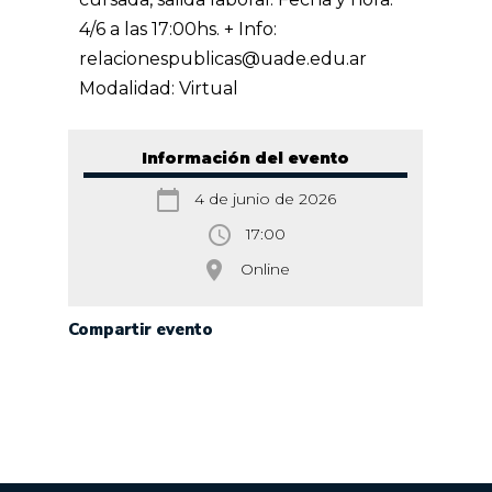
4/6 a las 17:00hs.
+ Info:
relacionespublicas@uade.edu.ar
Modalidad: Virtual
Información del evento
calendar_today
4 de junio de 2026
access_time
17:00
room
Online
Compartir evento