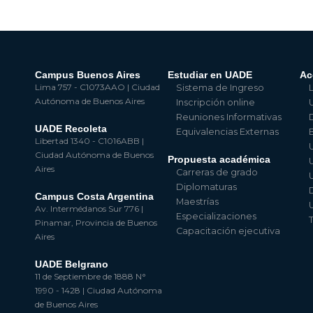
Campus Buenos Aires
Estudiar en UADE
Ac
Lima 757 - C1073AAO | Ciudad
Sistema de Ingreso
Autónoma de Buenos Aires
Inscripción online
Reuniones Informativas
UADE Recoleta
Equivalencias Externas
Libertad 1340 - C1016ABB |
Ciudad Autónoma de Buenos
Propuesta académica
Aires
Carreras de grado
Diplomaturas
Campus Costa Argentina
Maestrías
Av. Intermédanos Sur 776 |
Especializaciones
Pinamar, Provincia de Buenos
Capacitación ejecutiva
Aires
UADE Belgrano
11 de Septiembre de 1888 N°
1990 - 1428 | Ciudad Autónoma
de Buenos Aires