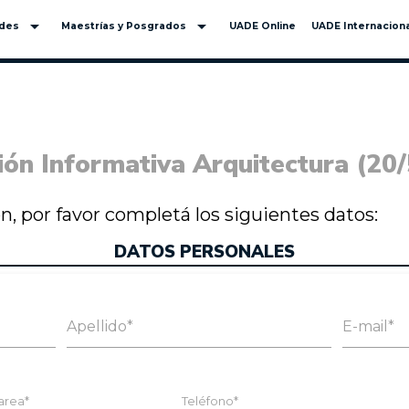
arrow_drop_down
arrow_drop_down
ades
Maestrías y Posgrados
UADE Online
UADE Internaciona
ón Informativa Arquitectura (20/
ión, por favor completá los siguientes datos:
DATOS PERSONALES
Apellido*
E-mail*
area*
Teléfono*