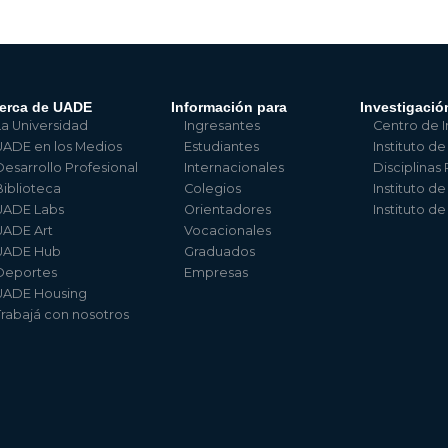
erca de UADE
Información para
Investigació
La Universidad
Ingresantes
Centro de I
UADE en los Medios
Estudiantes
Instituto de
Desarrollo Profesional
Internacionales
Disciplinas
Biblioteca
Colegios
Instituto d
UADE Labs
Orientadores
Instituto d
UADE Art
Vocacionales
UADE Hub
Graduados
Deportes
Empresas
UADE Housing
Trabajá con nosotros