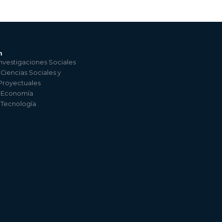
n
nvestigaciones Sociales
 Ciencias Sociales y
 Proyectuales
e Economía
e Tecnología