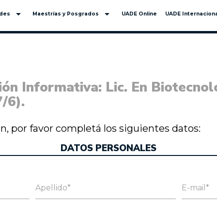
arrow_drop_down
arrow_drop_down
ades
Maestrías y Posgrados
UADE Online
UADE Internaciona
ón Informativa: Lic. En Biotecnolo
/6).
ión, por favor completá los siguientes datos:
DATOS PERSONALES
Apellido*
E-mail*