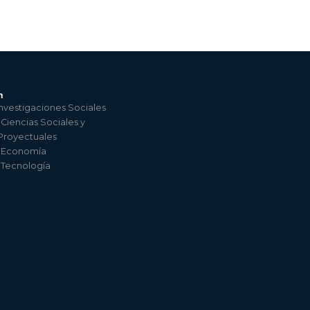
n
nvestigaciones Sociales
 Ciencias Sociales y
 Proyectuales
e Economía
e Tecnología