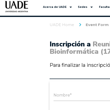
arrow_drop_down
arrow_drop_down
Acerca de UADE
Sedes
Facult
UADE Home
Event Form
Inscripción a
Reuni
Bioinformática (17
Para finalizar la inscripc
Nombre*