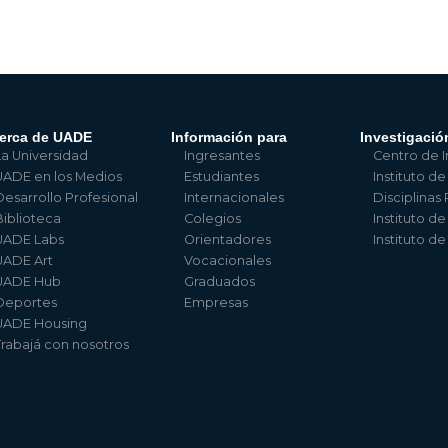
erca de UADE
Información para
Investigació
La Universidad
Ingresantes
Centro de I
UADE en los Medios
Estudiantes
Instituto de
Desarrollo Profesional
Internacionales
Disciplinas
Biblioteca
Colegios
Instituto d
UADE Labs
Orientadores
Instituto d
UADE Art
Vocacionales
UADE Hub
Graduados
Deportes
Empresas
UADE Housing
Trabajá con nosotros