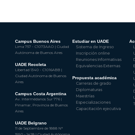
Campus Buenos Aires
Estudiar en UADE
Ac
Lima 757 - C1073AAO | Ciudad
Sistema de Ingreso
Autónoma de Buenos Aires
Inscripción online
Reuniones Informativas
UADE Recoleta
Equivalencias Externas
Libertad 1340 - C1016ABB |
Ciudad Autónoma de Buenos
Propuesta académica
Aires
Carreras de grado
Diplomaturas
Campus Costa Argentina
Maestrías
Av. Intermédanos Sur 776 |
Especializaciones
Pinamar, Provincia de Buenos
Capacitación ejecutiva
Aires
UADE Belgrano
11 de Septiembre de 1888 N°
1990 - 1428 | Ciudad Autónoma