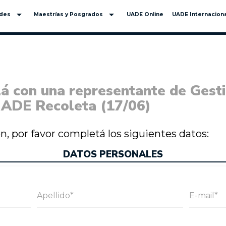
arrow_drop_down
arrow_drop_down
ades
Maestrías y Posgrados
UADE Online
UADE Internaciona
á con una representante de Gesti
UADE Recoleta (17/06)
ión, por favor completá los siguientes datos:
DATOS PERSONALES
Apellido*
E-mail*