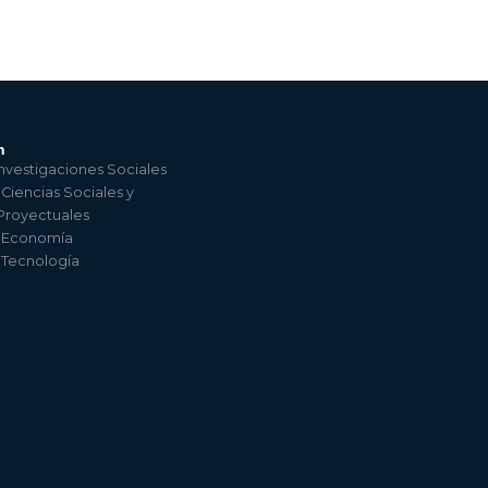
n
nvestigaciones Sociales
 Ciencias Sociales y
 Proyectuales
e Economía
e Tecnología