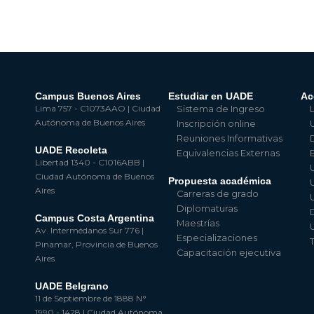
Campus Buenos Aires
Estudiar en UADE
Ac
Lima 757 - C1073AAO | Ciudad
Sistema de Ingreso
Autónoma de Buenos Aires
Inscripción online
Reuniones Informativas
UADE Recoleta
Equivalencias Externas
Libertad 1340 - C1016ABB |
Ciudad Autónoma de Buenos
Propuesta académica
Aires
Carreras de grado
Diplomaturas
Campus Costa Argentina
Maestrías
Av. Intermédanos Sur 776 |
Especializaciones
Pinamar, Provincia de Buenos
Capacitación ejecutiva
Aires
UADE Belgrano
11 de Septiembre de 1888 N°
1990 - 1428 | Ciudad Autónoma