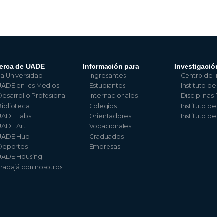
erca de UADE
Información para
Investigació
La Universidad
Ingresantes
Centro de I
UADE en los Medios
Estudiantes
Instituto de
Desarrollo Profesional
Internacionales
Disciplinas
Biblioteca
Colegios
Instituto d
UADE Labs
Orientadores
Instituto d
UADE Art
Vocacionales
UADE Hub
Graduados
Deportes
Empresas
UADE Housing
Trabajá con nosotros