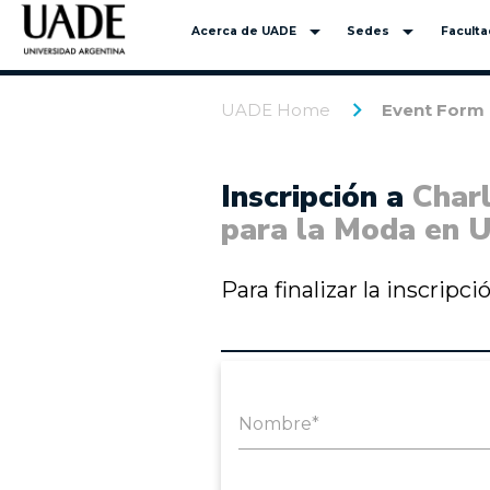
arrow_drop_down
arrow_drop_down
Acerca de UADE
Sedes
Facult
UADE Home
Event Form
Inscripción a
Charl
para la Moda en 
Para finalizar la inscripc
Nombre*