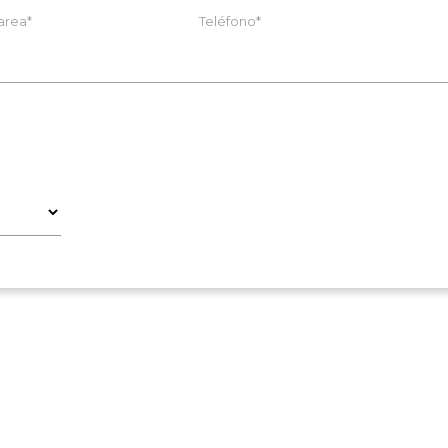
area*
Teléfono*