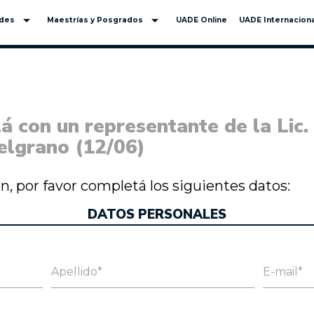
arrow_drop_down
arrow_drop_down
ades
Maestrías y Posgrados
UADE Online
UADE Internaciona
á con un representante de la Lic.
elgrano (12/06)
ión, por favor completá los siguientes datos:
DATOS PERSONALES
Apellido*
E-mail*