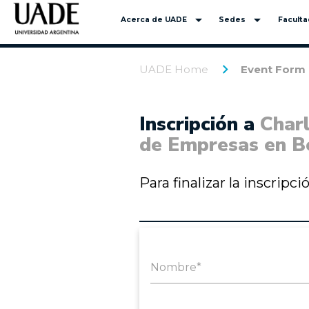
arrow_drop_down
arrow_drop_down
Acerca de UADE
Sedes
Facult
UADE Home
Event Form
Inscripción a
Charl
de Empresas en B
Para finalizar la inscripc
Nombre*