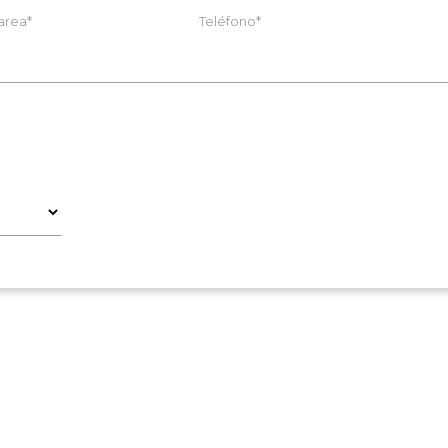
area*
Teléfono*