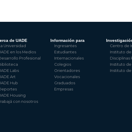
erca de UADE
Información para
Investigació
La Universidad
Ingresantes
Centro de I
UADE en los Medios
Estudiantes
Instituto de
Desarrollo Profesional
Internacionales
Disciplinas
Biblioteca
Colegios
Instituto d
UADE Labs
Orientadores
Instituto d
UADE Art
Vocacionales
UADE Hub
Graduados
Deportes
Empresas
UADE Housing
Trabajá con nosotros