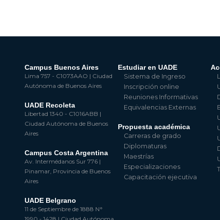
Campus Buenos Aires
Estudiar en UADE
Ac
Lima 757 - C1073AAO | Ciudad
Sistema de Ingreso
Autónoma de Buenos Aires
Inscripción online
Reuniones Informativas
UADE Recoleta
Equivalencias Externas
Libertad 1340 - C1016ABB |
Ciudad Autónoma de Buenos
Propuesta académica
Aires
Carreras de grado
Diplomaturas
Campus Costa Argentina
Maestrías
Av. Intermédanos Sur 776 |
Especializaciones
Pinamar, Provincia de Buenos
Capacitación ejecutiva
Aires
UADE Belgrano
11 de Septiembre de 1888 N°
1990 - 1428 | Ciudad Autónoma