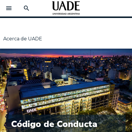
menu
search
Acerca de UADE
Código de Conducta