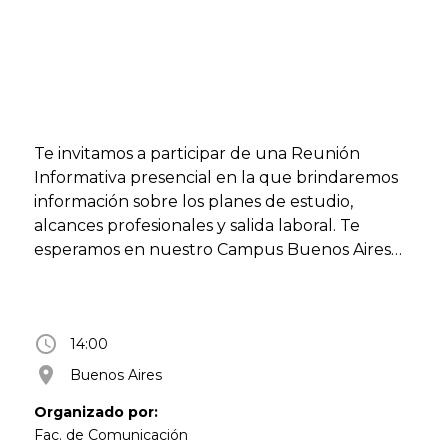
Te invitamos a participar de una Reunión
Informativa presencial en la que brindaremos
información sobre los planes de estudio,
alcances profesionales y salida laboral. Te
esperamos en nuestro Campus Buenos Aires
(Lima 757, CABA) Actividad libre y gratuita con
inscripción previa. Más información en
faco@uade.edu.ar
access_time
14:00
room
Buenos Aires
Organizado por:
Fac. de Comunicación