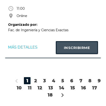
access_time
11:00
room
Online
Organizado por:
Fac. de Ingeniería y Ciencias Exactas
MÁS DETALLES
INSCRIBIRME
chevron_left
1
2
3
4
5
6
7
8
9
10
11
12
13
14
15
16
17
chevron_right
18