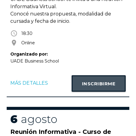
Informativa Virtual.
Conocé nuestra propuesta, modalidad de
cursada y fecha de inicio.
access_time
18:30
room
Online
Organizado por:
UADE Business School
MÁS DETALLES
INSCRIBIRME
6
agosto
Reunión Informativa - Curso de