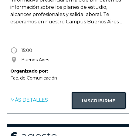
información sobre los planes de estudio,
alcances profesionales y salida laboral. Te
esperamos en nuestro Campus Buenos Aires
(Lima 757, CABA) Actividad libre y gratuita con
inscripción previa. Más información en
faco@uade.edu.ar
access_time
15:00
room
Buenos Aires
Organizado por:
Fac. de Comunicación
MÁS DETALLES
INSCRIBIRME