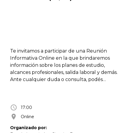
Te invitamos a participar de una Reunión
Informativa Online en la que brindaremos
información sobre los planes de estudio,
alcances profesionales, salida laboral y demás.
Ante cualquier duda o consulta, podés
contactarnos al siguiente WhatsApp: 54 9 11
6812 6529
access_time
17:00
room
Online
Organizado por: