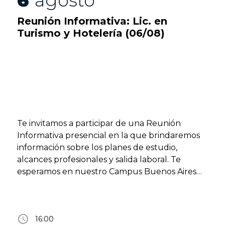
6
agosto
Reunión Informativa: Lic. en
Turismo y Hotelería (06/08)
Te invitamos a participar de una Reunión
Informativa presencial en la que brindaremos
información sobre los planes de estudio,
alcances profesionales y salida laboral. Te
esperamos en nuestro Campus Buenos Aires
(Lima 757, CABA) Actividad libre y gratuita con
inscripción previa. Más información en
faco@uade.edu.ar
access_time
16:00