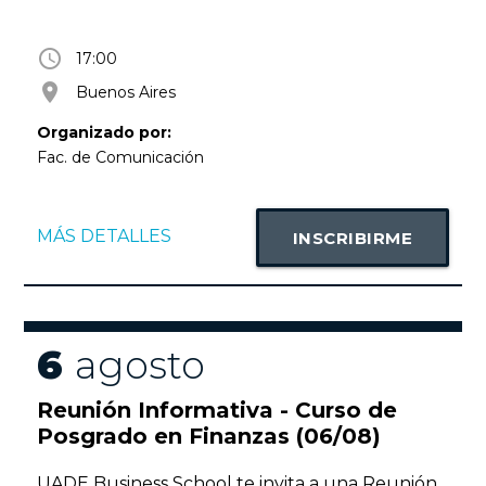
inscripción previa. Más información en
faco@uade.edu.ar
access_time
17:00
room
Buenos Aires
Organizado por:
Fac. de Comunicación
MÁS DETALLES
INSCRIBIRME
6
agosto
Reunión Informativa - Curso de
Posgrado en Finanzas (06/08)
UADE Business School te invita a una Reunión