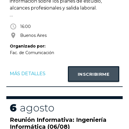
información sobre los planes de estudio,
alcances profesionales y salida laboral.
Te esperamos en nuestro Campus Buenos
access_time
16:00
Aires (Lima 757, CABA)
room
Buenos Aires
Actividad libre y gratuita con inscripción previa.
Organizado por:
Fac. de Comunicación
Más información en faco@uade.edu.ar
MÁS DETALLES
INSCRIBIRME
6
agosto
Reunión Informativa: Ingeniería
Informática (06/08)