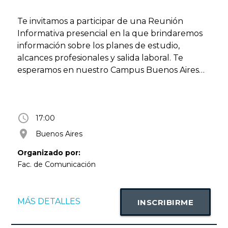
Te invitamos a participar de una Reunión
Informativa presencial en la que brindaremos
información sobre los planes de estudio,
alcances profesionales y salida laboral. Te
esperamos en nuestro Campus Buenos Aires
(Lima 757, CABA) Actividad libre y gratuita con
inscripción previa. Más información en
faco@uade.edu.ar
access_time
17:00
room
Buenos Aires
Organizado por:
Fac. de Comunicación
MÁS DETALLES
INSCRIBIRME