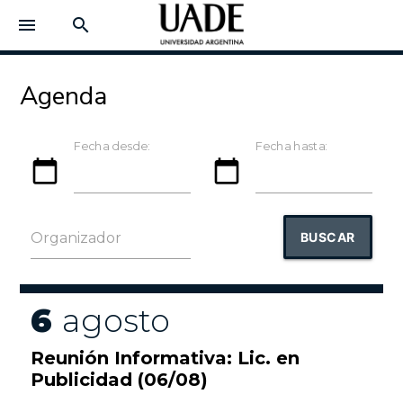
menu
search
Agenda
Fecha desde:
Fecha hasta:
calendar_today
calendar_today
BUSCAR
Organizador
6
agosto
Reunión Informativa: Lic. en
Publicidad (06/08)