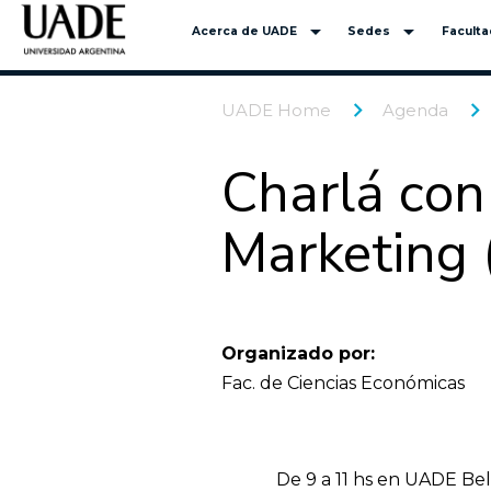
arrow_drop_down
arrow_drop_down
Acerca de UADE
Sedes
Facult
UADE Home
Agenda
Charlá con 
Marketing 
Organizado por:
Fac. de Ciencias Económicas
De 9 a 11 hs en UADE Bel