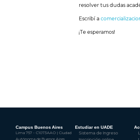
resolver tus dudas acadé
Escribí a
comercializaci
¡Te esperamos!
Campus Buenos Aires
Estudiar en UADE
Ac
Lima 757 - C1073AAO | Ciudad
Sistema de Ingreso
Autónoma de Buenos Aires
Inscripción online