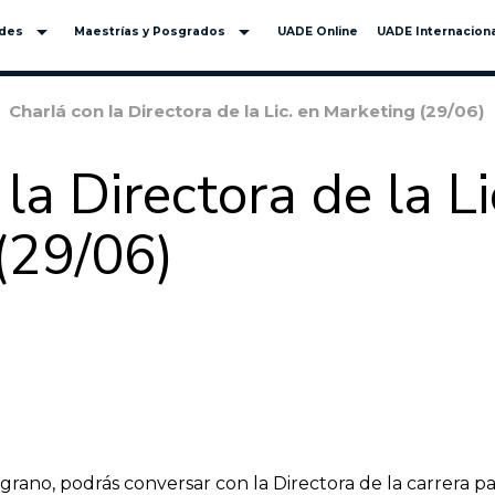
arrow_drop_down
arrow_drop_down
ades
Maestrías y Posgrados
UADE Online
UADE Internaciona
Charlá con la Directora de la Lic. en Marketing (29/06)
la Directora de la Li
(29/06)
grano, podrás conversar con la Directora de la carrera pa