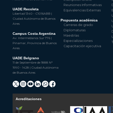
Reuniones Informativas
UADE Recoleta
Equivalencias Externas
Libertad 1340 - C1016ABB |
Ciudad Autónoma de Buenos
Propuesta académica
Aires
Carreras de grado
Diplomaturas
Campus Costa Argentina
Maestrías
Av. Intermédanos Sur 776 |
Especializaciones
Pinamar, Provincia de Buenos
Capacitación ejecutiva
Aires
UADE Belgrano
11 de Septiembre de 1888 N°
1990 - 1428 | Ciudad Autónoma
de Buenos Aires
Acreditaciones