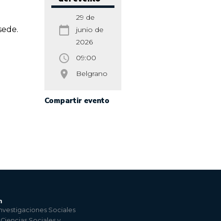
29 de
calendar_today
sede.
junio de
2026
access_time
09:00
room
Belgrano
Compartir evento
n
nvestigaciones Sociales
 Ciencias Sociales y