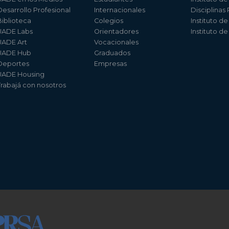
Desarrollo Profesional
Internacionales
Disciplinas
Biblioteca
Colegios
Instituto d
UADE Labs
Orientadores
Instituto d
UADE Art
Vocacionales
UADE Hub
Graduados
Deportes
Empresas
UADE Housing
Trabajá con nosotros