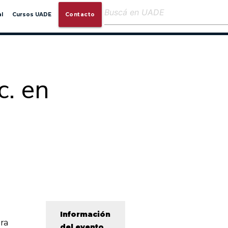
close
l
Cursos UADE
Contacto
c. en
Información
ra
del evento