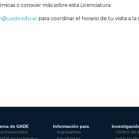
micas o conocer más sobre esta Licenciatura.
on@uade.edu.ar
para coordinar el horario de tu visita a la 
erca de UADE
Información para
Investigació
La Universidad
Ingresantes
Centro de I
UADE en los Medios
Estudiantes
Instituto de