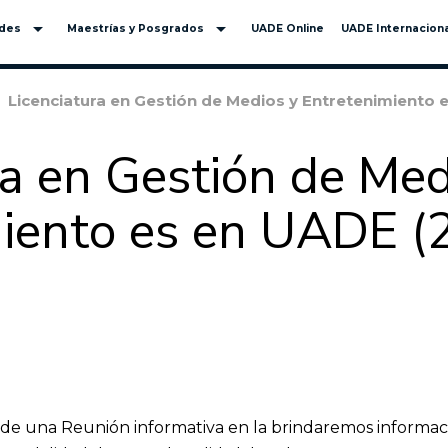
arrow_drop_down
arrow_drop_down
ades
Maestrías y Posgrados
UADE Online
UADE Internaciona
Licenciatura en Gestión de Medios y Entretenimiento 
ra en Gestión de Med
iento es en UADE (
r de una Reunión informativa en la brindaremos informac