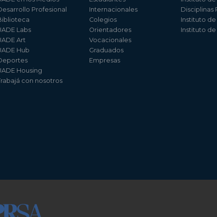
Desarrollo Profesional
Internacionales
Disciplinas
Biblioteca
Colegios
Instituto d
UADE Labs
Orientadores
Instituto d
UADE Art
Vocacionales
UADE Hub
Graduados
Deportes
Empresas
UADE Housing
Trabajá con nosotros