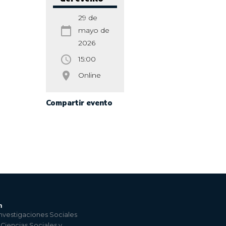
29 de
calendar_today
mayo de
2026
access_time
15:00
room
Online
Compartir evento
n
nvestigaciones Sociales
 Ciencias Sociales y