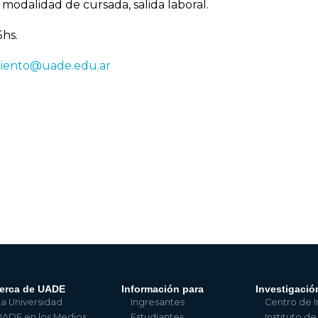
 modalidad de cursada, salida laboral.
5hs.
iento@uade.edu.ar
erca de UADE
Información para
Investigació
La Universidad
Ingresantes
Centro de I
UADE en los Medios
Estudiantes
Instituto de