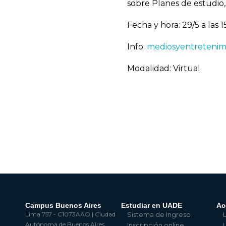
sobre Planes de estudio,
Fecha y hora: 29/5 a las 1
Info:
mediosyentretenim
Modalidad: Virtual
Campus Buenos Aires
Estudiar en UADE
Ac
Lima 757 - C1073AAO | Ciudad
Sistema de Ingreso
Autónoma de Buenos Aires
Inscripción online