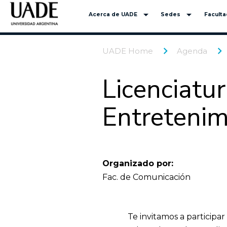
arrow_drop_down
arrow_drop_down
Acerca de UADE
Sedes
Facult
UADE Home
Agenda
Licenciatu
Entretenim
Organizado por:
Fac. de Comunicación
Te invitamos a participa