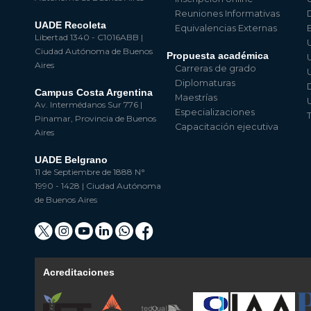
Reuniones Informativas
UADE Recoleta
Equivalencias Externas
Libertad 1340 - C1016ABB |
Ciudad Autónoma de Buenos
Propuesta académica
Aires
Carreras de grado
Diplomaturas
Campus Costa Argentina
Maestrías
Av. Intermédanos Sur 776 |
Especializaciones
Pinamar, Provincia de Buenos
Capacitación ejecutiva
Aires
UADE Belgrano
11 de Septiembre de 1888 N°
1990 - 1428 | Ciudad Autónoma
de Buenos Aires
Acreditaciones