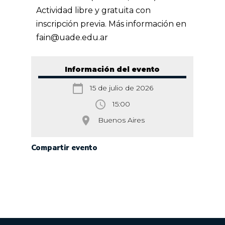
Actividad libre y gratuita con
inscripción previa.
Más información en
fain@uade.edu.ar
Información del evento
calendar_today
15 de julio de 2026
access_time
15:00
room
Buenos Aires
Compartir evento