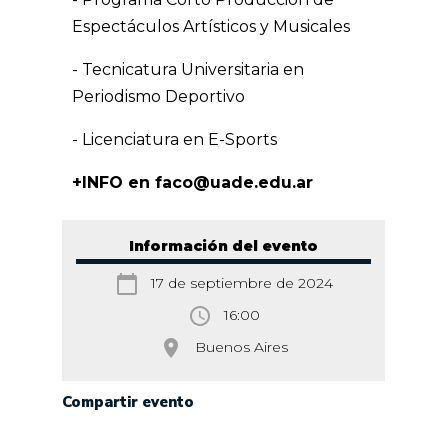
Espectáculos Artísticos y Musicales
- Tecnicatura Universitaria en
Periodismo Deportivo
- Licenciatura en E-Sports
+INFO en faco@uade.edu.ar
Información del evento
calendar_today
17 de septiembre de 2024
access_time
16:00
room
Buenos Aires
Compartir evento