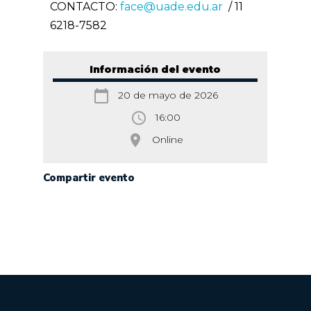
CONTACTO:
face@uade.edu.ar
/ 11
6218-7582
Información del evento
calendar_today
20 de mayo de 2026
access_time
16:00
room
Online
Compartir evento