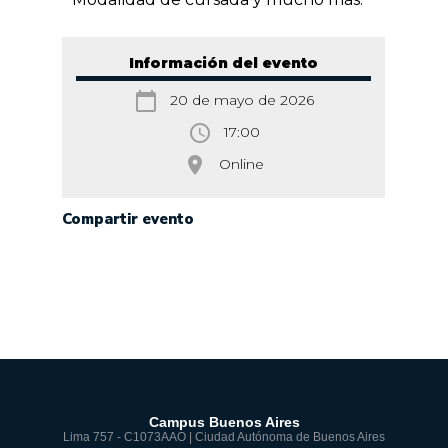
Información del evento
calendar_today
20 de mayo de 2026
access_time
17:00
room
Online
Compartir evento
Campus Buenos Aires
Lima 757 - C1073AAO | Ciudad Autónoma de Buenos Aires