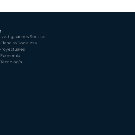
n
nvestigaciones Sociales
 Ciencias Sociales y
 Proyectuales
e Economía
e Tecnología