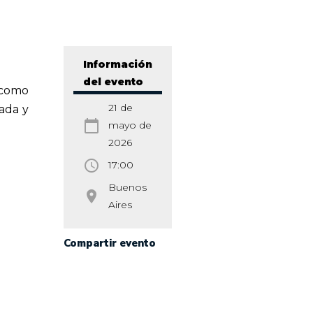
Información
del evento
 como
21 de
sada y
calendar_today
mayo de
2026
access_time
17:00
Buenos
room
Aires
Compartir evento