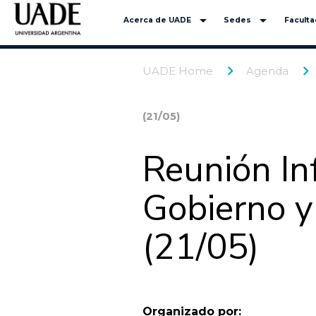
arrow_drop_down
arrow_drop_down
Acerca de UADE
Sedes
Facult
UADE Home
Agenda
(21/05)
Reunión In
Gobierno y
(21/05)
Organizado por: