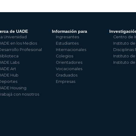
erca de UADE
Información para
Investigació
La Universidad
Ingresantes
Centro de I
UADE en los Medios
Estudiantes
Instituto de
Desarrollo Profesional
Internacionales
Disciplinas
Biblioteca
Colegios
Instituto d
UADE Labs
Orientadores
Instituto d
UADE Art
Vocacionales
UADE Hub
Graduados
Deportes
Empresas
UADE Housing
Trabajá con nosotros