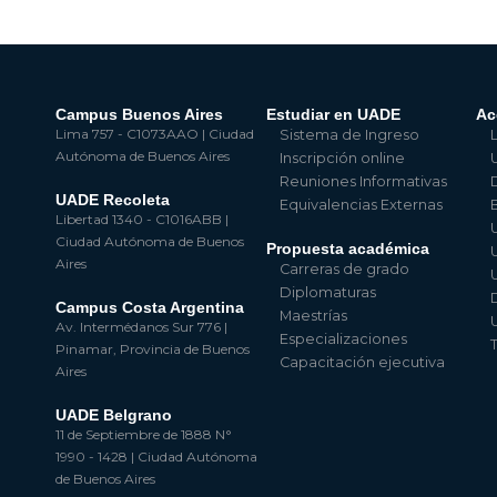
Campus Buenos Aires
Estudiar en UADE
Ac
Lima 757 - C1073AAO | Ciudad
Sistema de Ingreso
Autónoma de Buenos Aires
Inscripción online
Reuniones Informativas
UADE Recoleta
Equivalencias Externas
Libertad 1340 - C1016ABB |
Ciudad Autónoma de Buenos
Propuesta académica
Aires
Carreras de grado
Diplomaturas
Campus Costa Argentina
Maestrías
Av. Intermédanos Sur 776 |
Especializaciones
Pinamar, Provincia de Buenos
Capacitación ejecutiva
Aires
UADE Belgrano
11 de Septiembre de 1888 N°
1990 - 1428 | Ciudad Autónoma
de Buenos Aires