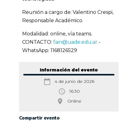
Reunión a cargo de: Valentino Crespi,
Responsable Académico.
Modalidad: online, vía teams.
CONTACTO:
fain@uade.edu.ar
-
WhatsApp: 1168126529
Información del evento
calendar_today
4 de junio de 2026
access_time
16:30
room
Online
Compartir evento