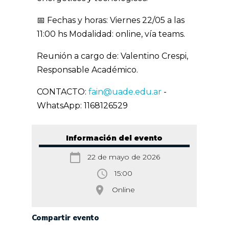
📅 Fechas y horas: Viernes 22/05 a las
11:00 hs Modalidad: online, vía teams.
Reunión a cargo de: Valentino Crespi,
Responsable Académico.
CONTACTO:
fain@uade.edu.ar
-
WhatsApp: 1168126529
Información del evento
calendar_today
22 de mayo de 2026
access_time
15:00
room
Online
Compartir evento