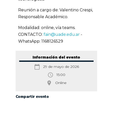
Reunión a cargo de: Valentino Crespi,
Responsable Académico.
Modalidad: online, vía teams.
CONTACTO:
fain@uade.edu.ar
-
WhatsApp: 1168126529
Información del evento
calendar_today
29 de mayo de 2026
access_time
15:00
room
Online
Compartir evento