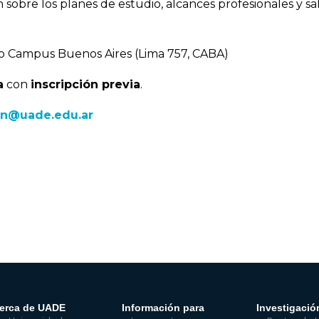
sobre los planes de estudio, alcances profesionales y sa
o Campus Buenos Aires (Lima 757, CABA)
a
con
inscripción previa
.
in@uade.edu.ar
erca de UADE
Información para
Investigació