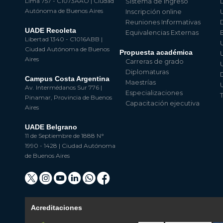
Lima 757 - C1073AAO | Ciudad
Sistema de Ingreso
Autónoma de Buenos Aires
Inscripción online
Reuniones Informativas
UADE Recoleta
Equivalencias Externas
Libertad 1340 - C1016ABB |
Ciudad Autónoma de Buenos
Propuesta académica
Aires
Carreras de grado
Diplomaturas
Campus Costa Argentina
Maestrías
Av. Intermédanos Sur 776 |
Especializaciones
Pinamar, Provincia de Buenos
Capacitación ejecutiva
Aires
UADE Belgrano
11 de Septiembre de 1888 N°
1990 - 1428 | Ciudad Autónoma
de Buenos Aires
Acreditaciones