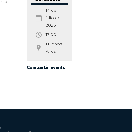
lida
14 de
calendar_today
julio de
2026
access_time
17:00
Buenos
room
Aires
Compartir evento
n