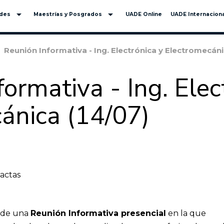
arrow_drop_down
arrow_drop_down
ades
Maestrías y Posgrados
UADE Online
UADE Internaciona
Reunión Informativa - Ing. Electrónica y Electromecáni
ormativa - Ing. Elec
ánica (14/07)
xactas
r de una
Reunión Informativa presencial
en la que