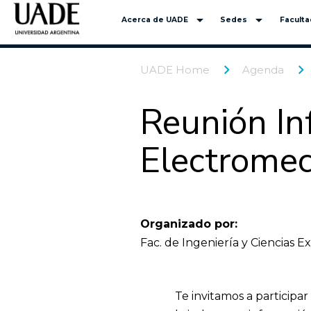
arrow_drop_down
arrow_drop_down
Acerca de UADE
Sedes
Facult
UADE Home
Agenda
Reunión Inf
Electromec
Organizado por:
Fac. de Ingeniería y Ciencias E
Te invitamos a participa