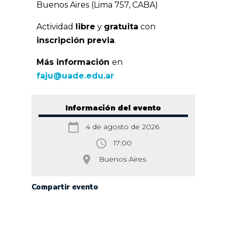
Buenos Aires (Lima 757, CABA)
Actividad
libre
y
gratuita
con
inscripción previa
.
Más información
en
faju@uade.edu.ar
Información del evento
calendar_today
4 de agosto de 2026
access_time
17:00
room
Buenos Aires
Compartir evento