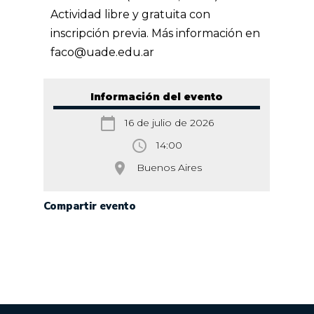
Actividad libre y gratuita con
inscripción previa.
Más información en
faco@uade.edu.ar
Información del evento
calendar_today
16 de julio de 2026
access_time
14:00
room
Buenos Aires
Compartir evento