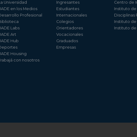
La Universidad
Ingresantes
Centro de I
UADE en los Medios
Estudiantes
Instituto de
Desarrollo Profesional
Internacionales
Disciplinas
Biblioteca
Colegios
Instituto d
UADE Labs
Orientadores
Instituto d
UADE Art
Vocacionales
UADE Hub
Graduados
Deportes
Empresas
UADE Housing
Trabajá con nosotros