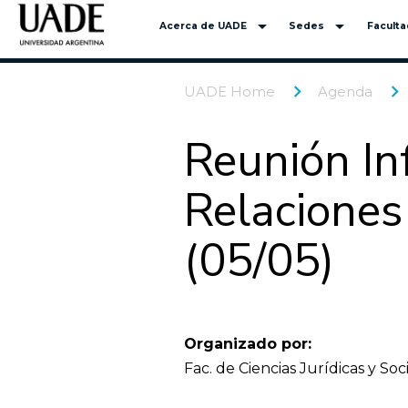
arrow_drop_down
arrow_drop_down
Acerca de UADE
Sedes
Facult
UADE Home
Agenda
Reunión In
Relaciones
(05/05)
Organizado por:
Fac. de Ciencias Jurídicas y Soc