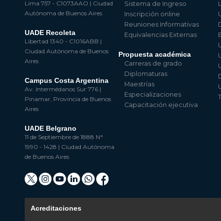
Lima 757 - C1073AAO | Ciudad
Sistema de Ingreso
Autónoma de Buenos Aires
Inscripción online
Reuniones Informativas
UADE Recoleta
Equivalencias Externas
Libertad 1340 - C1016ABB |
Ciudad Autónoma de Buenos
Propuesta académica
Aires
Carreras de grado
Diplomaturas
Campus Costa Argentina
Maestrías
Av. Intermédanos Sur 776 |
Especializaciones
Pinamar, Provincia de Buenos
Capacitación ejecutiva
Aires
UADE Belgrano
11 de Septiembre de 1888 N°
1990 - 1428 | Ciudad Autónoma
de Buenos Aires
Acreditaciones