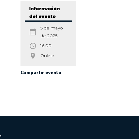
Información
del evento
5 de mayo
calendar_today
de 2025
access_time
16:00
room
Online
Compartir evento
n