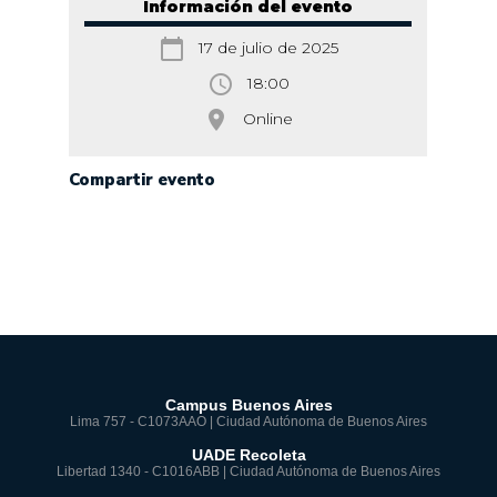
Información del evento
calendar_today
17 de julio de 2025
access_time
18:00
room
Online
Compartir evento
Campus Buenos Aires
Lima 757 - C1073AAO | Ciudad Autónoma de Buenos Aires
UADE Recoleta
Libertad 1340 - C1016ABB | Ciudad Autónoma de Buenos Aires