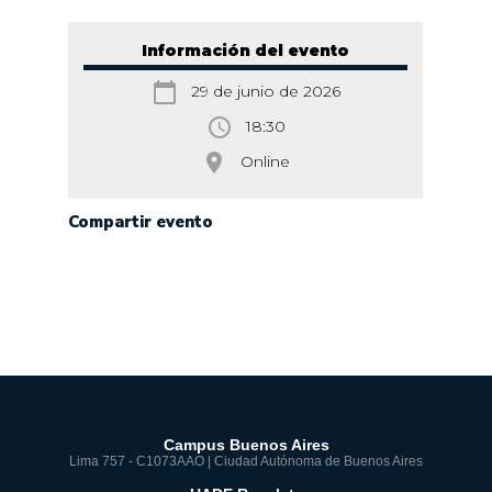
Información del evento
calendar_today
29 de junio de 2026
access_time
18:30
room
Online
Compartir evento
Campus Buenos Aires
Lima 757 - C1073AAO | Ciudad Autónoma de Buenos Aires