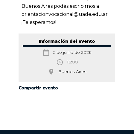
Buenos Aires podés escribirnos a
orientacionvocacional@uade.edu.ar.
¡Te esperamos!
Información del evento
calendar_today
5 de junio de 2026
access_time
16:00
room
Buenos Aires
Compartir evento