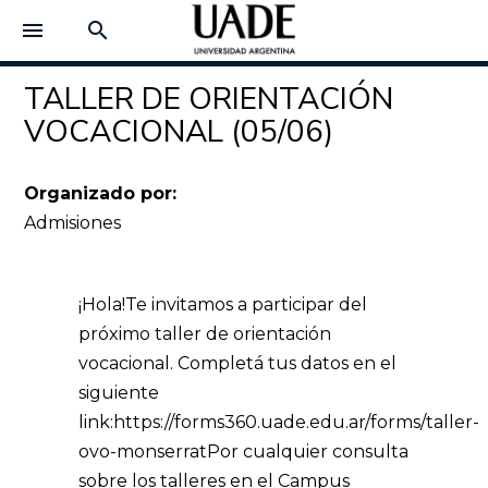
menu
search
TALLER DE ORIENTACIÓN
VOCACIONAL (05/06)
Organizado por:
Admisiones
¡Hola!
Te invitamos a participar del
próximo taller de orientación
vocacional.
Completá tus datos en el
siguiente
link:
https://forms360.uade.edu.ar/forms/taller-
ovo-monserrat
Por cualquier consulta
sobre los talleres en el Campus