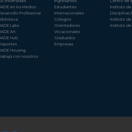
La Universidad
Ingresantes
Centro de I
UADE en los Medios
Estudiantes
Instituto de
Desarrollo Profesional
Internacionales
Disciplinas
Biblioteca
Colegios
Instituto d
UADE Labs
Orientadores
Instituto d
UADE Art
Vocacionales
UADE Hub
Graduados
Deportes
Empresas
UADE Housing
Trabajá con nosotros