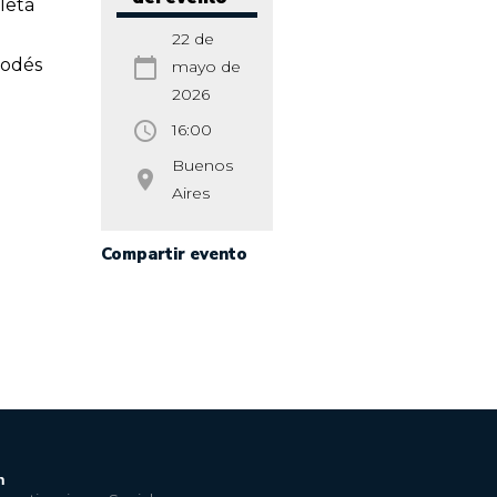
letá
22 de
podés
calendar_today
mayo de
2026
access_time
16:00
Buenos
room
Aires
Compartir evento
n