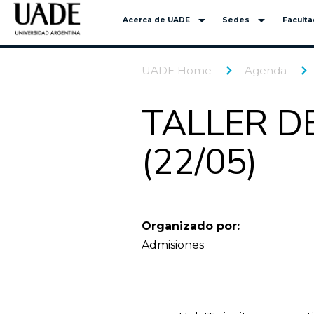
arrow_drop_down
arrow_drop_down
Acerca de UADE
Sedes
Facult
UADE Home
Agenda
TALLER D
(22/05)
Organizado por:
Admisiones