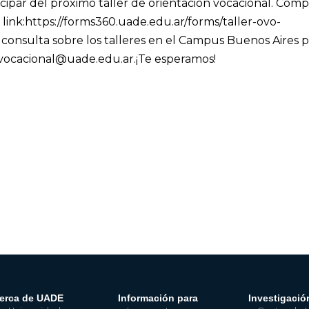
icipar del próximo taller de orientación vocacional.
Comp
link:
https://forms360.uade.edu.ar/forms/taller-ovo-
 consulta sobre los talleres en el Campus Buenos Aires 
onvocacional@uade.edu.ar.
¡Te esperamos!
erca de UADE
Información para
Investigació