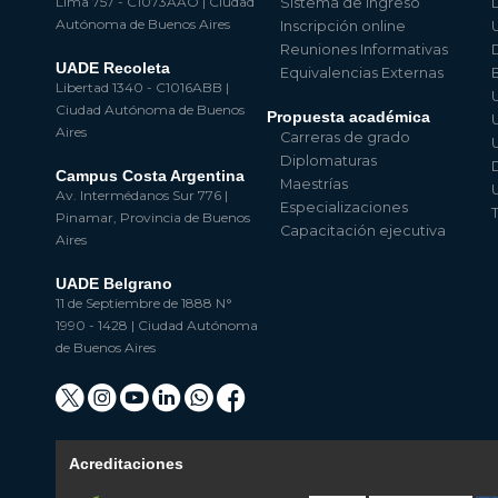
Lima 757 - C1073AAO | Ciudad
Sistema de Ingreso
Autónoma de Buenos Aires
Inscripción online
Reuniones Informativas
UADE Recoleta
Equivalencias Externas
Libertad 1340 - C1016ABB |
Ciudad Autónoma de Buenos
Propuesta académica
Aires
Carreras de grado
Diplomaturas
Campus Costa Argentina
Maestrías
Av. Intermédanos Sur 776 |
Especializaciones
Pinamar, Provincia de Buenos
Capacitación ejecutiva
Aires
UADE Belgrano
11 de Septiembre de 1888 N°
1990 - 1428 | Ciudad Autónoma
de Buenos Aires
Acreditaciones