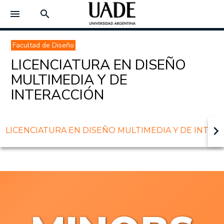
menu
search
Facultad de Diseño
LICENCIATURA EN DISEÑO
MULTIMEDIA Y DE
INTERACCIÓN
keyboard_arrow_right
LICENCIATURA EN DISEÑO MULTIMEDIA Y DE INTER