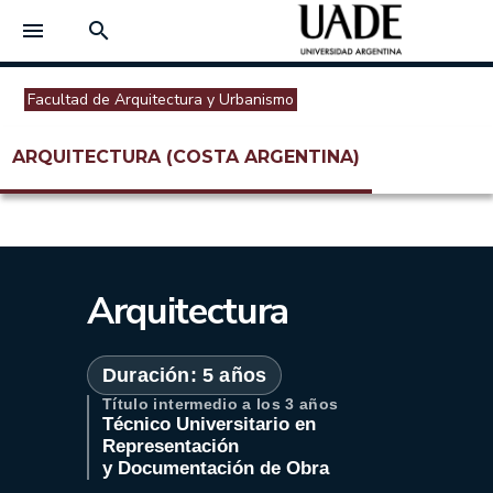
menu
search
Facultad de Arquitectura y Urbanismo
ARQUITECTURA (COSTA ARGENTINA)
Arquitectura
Duración: 5 años
Título intermedio a los
3 años
Técnico Universitario en
Representación
y Documentación de Obra