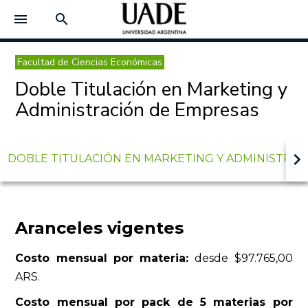
menu
search
Facultad de Ciencias Económicas
Doble Titulación en Marketing y
Administración de Empresas
keyboard_arrow_right
DOBLE TITULACIÓN EN MARKETING Y ADMINISTRA
Aranceles vigentes
Costo mensual por mater
ia:
desde $97.765,00
ARS.
Costo mensual por pack de 5 materias por