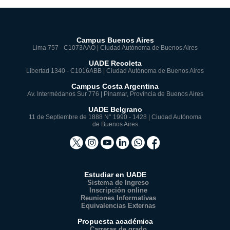
Campus Buenos Aires
Lima 757 - C1073AAO | Ciudad Autónoma de Buenos Aires
UADE Recoleta
Libertad 1340 - C1016ABB | Ciudad Autónoma de Buenos Aires
Campus Costa Argentina
Av. Intermédanos Sur 776 | Pinamar, Provincia de Buenos Aires
UADE Belgrano
11 de Septiembre de 1888 N° 1990 - 1428 | Ciudad Autónoma
de Buenos Aires
Estudiar en UADE
Sistema de Ingreso
Inscripción online
Reuniones Informativas
Equivalencias Externas
Propuesta académica
Carreras de grado