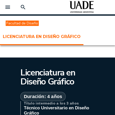
menu
search
Facultad de Diseño
LICENCIATURA EN DISEÑO GRÁFICO
Licenciatura en
Diseño Gráfico
Duración: 4 años
Título intermedio a los
3 años
Técnico Universitario en Diseño
Gráfico