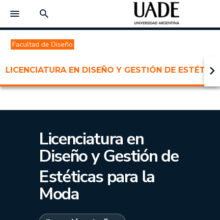
menu
search
Facultad de Diseño
keyboard_arrow_right
LICENCIATURA EN DISEÑO Y GESTIÓN DE ESTÉTIC
Licenciatura en
Diseño y Gestión de
Estéticas para la
Moda