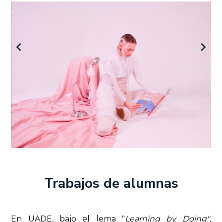
keyboard_arrow_left
keyboard_arrow_right
Trabajos de alumnas
En UADE, bajo el lema "
Learning by Doing"
,