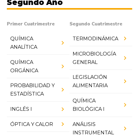
Segundo Año
Primer Cuatrimestre
Segundo Cuatrimestre
chevron_right
QUÍMICA
TERMODINÁMICA
chevron_right
ANALÍTICA
MICROBIOLOGÍA
chevron_right
QUÍMICA
GENERAL
chevron_right
ORGÁNICA
LEGISLACIÓN
chevron_right
PROBABILIDAD Y
ALIMENTARIA
chevron_right
ESTADÍSTICA
QUÍMICA
chevron_right
chevron_right
INGLÉS I
BIOLÓGICA I
chevron_right
ÓPTICA Y CALOR
ANÁLISIS
chevron_right
INSTRUMENTAL