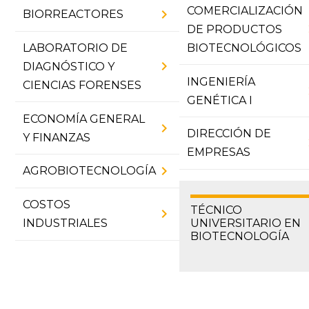
COMERCIALIZACIÓN
chevron_right
BIORREACTORES
chevr
DE PRODUCTOS
LABORATORIO DE
BIOTECNOLÓGICOS
chevron_right
DIAGNÓSTICO Y
INGENIERÍA
CIENCIAS FORENSES
chevr
GENÉTICA I
ECONOMÍA GENERAL
chevron_right
DIRECCIÓN DE
Y FINANZAS
chevr
EMPRESAS
chevron_right
AGROBIOTECNOLOGÍA
COSTOS
TÉCNICO
chevron_right
INDUSTRIALES
UNIVERSITARIO EN
BIOTECNOLOGÍA