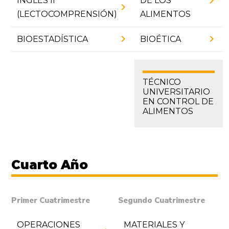
chevron_right
INGLÉS II
DE LOS
chevron_right
(LECTOCOMPRENSIÓN)
ALIMENTOS
chevron_right
chevron_right
BIOESTADÍSTICA
BIOÉTICA
TÉCNICO
UNIVERSITARIO
EN CONTROL DE
ALIMENTOS
Cuarto Año
Primer Cuatrimestre
Segundo Cuatrimestre
OPERACIONES
MATERIALES Y