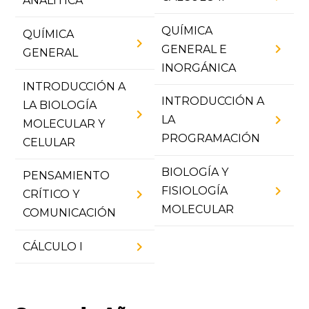
ANALÍTICA
QUÍMICA
QUÍMICA
chevron_right
chevron_right
GENERAL E
GENERAL
INORGÁNICA
INTRODUCCIÓN A
INTRODUCCIÓN A
LA BIOLOGÍA
chevron_right
chevron_right
LA
MOLECULAR Y
PROGRAMACIÓN
CELULAR
BIOLOGÍA Y
PENSAMIENTO
chevron_right
FISIOLOGÍA
chevron_right
CRÍTICO Y
MOLECULAR
COMUNICACIÓN
chevron_right
CÁLCULO I