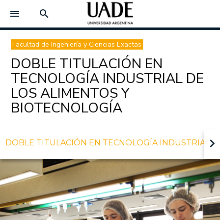
menu
search
Facultad de Ingeniería y Ciencias Exactas
DOBLE TITULACIÓN EN
TECNOLOGÍA INDUSTRIAL DE
LOS ALIMENTOS Y
BIOTECNOLOGÍA
keyboard_arrow_right
DOBLE TITULACIÓN EN TECNOLOGÍA INDUSTRIAL D