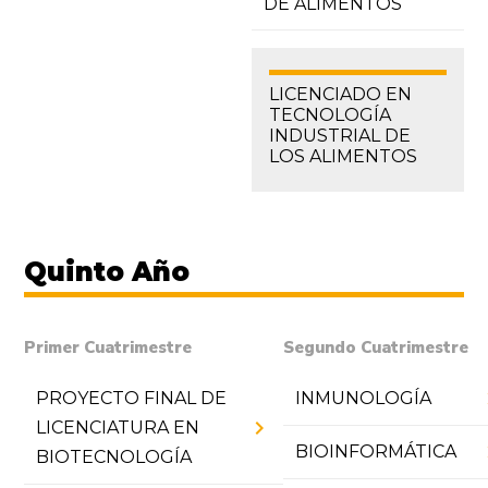
DE ALIMENTOS
LICENCIADO EN
TECNOLOGÍA
INDUSTRIAL DE
LOS ALIMENTOS
Quinto Año
Primer Cuatrimestre
Segundo Cuatrimestre
chevr
PROYECTO FINAL DE
INMUNOLOGÍA
chevron_right
LICENCIATURA EN
chevr
BIOINFORMÁTICA
BIOTECNOLOGÍA