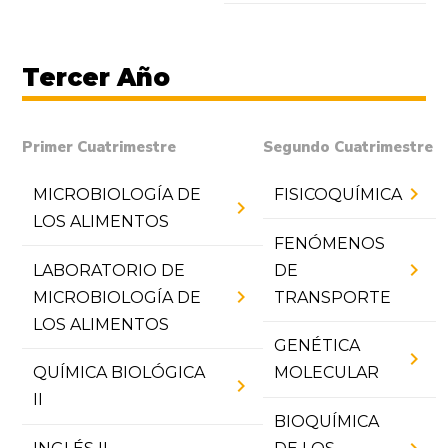
Tercer Año
Primer Cuatrimestre
Segundo Cuatrimestre
chevron_right
MICROBIOLOGÍA DE
FISICOQUÍMICA
chevron_right
LOS ALIMENTOS
FENÓMENOS
chevron_right
LABORATORIO DE
DE
chevron_right
MICROBIOLOGÍA DE
TRANSPORTE
LOS ALIMENTOS
GENÉTICA
chevron_right
QUÍMICA BIOLÓGICA
MOLECULAR
chevron_right
II
BIOQUÍMICA