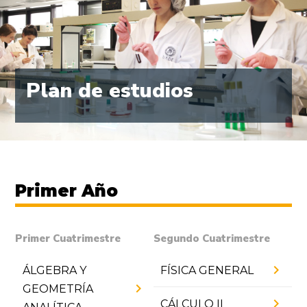
Plan de estudios
Primer Año
Primer Cuatrimestre
Segundo Cuatrimestre
chevron_right
ÁLGEBRA Y
FÍSICA GENERAL
chevron_right
GEOMETRÍA
chevron_right
CÁLCULO II