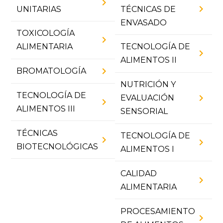
chevron_right
chevron_right
UNITARIAS
TÉCNICAS DE
ENVASADO
TOXICOLOGÍA
chevron_right
ALIMENTARIA
TECNOLOGÍA DE
chevron_right
ALIMENTOS II
chevron_right
BROMATOLOGÍA
NUTRICIÓN Y
TECNOLOGÍA DE
chevron_right
EVALUACIÓN
chevron_right
ALIMENTOS III
SENSORIAL
TÉCNICAS
TECNOLOGÍA DE
chevron_right
chevron_right
BIOTECNOLÓGICAS
ALIMENTOS I
CALIDAD
chevron_right
ALIMENTARIA
PROCESAMIENTO
chevron_right