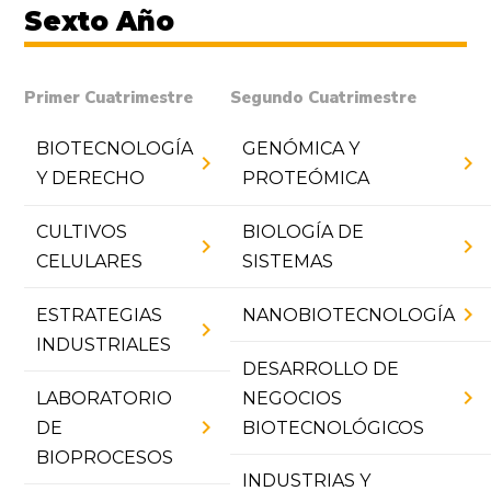
Sexto Año
Primer Cuatrimestre
Segundo Cuatrimestre
BIOTECNOLOGÍA
GENÓMICA Y
chevron_right
chevron_right
Y DERECHO
PROTEÓMICA
CULTIVOS
BIOLOGÍA DE
chevron_right
chevron_right
CELULARES
SISTEMAS
chevron_right
ESTRATEGIAS
NANOBIOTECNOLOGÍA
chevron_right
INDUSTRIALES
DESARROLLO DE
chevron_right
LABORATORIO
NEGOCIOS
chevron_right
DE
BIOTECNOLÓGICOS
BIOPROCESOS
INDUSTRIAS Y