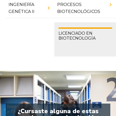
chevron_right
INGENIERÍA
PROCESOS
chevron_right
GENÉTICA II
BIOTECNOLÓGICOS
LICENCIADO EN
BIOTECNOLOGÍA
¿Cursaste alguna de estas