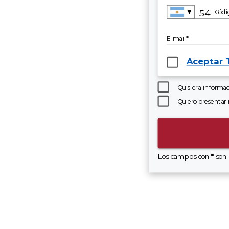
▼
Códi
E-mail*
Aceptar 
Quisiera informac
Quiero presentar 
Los campos con
*
son 