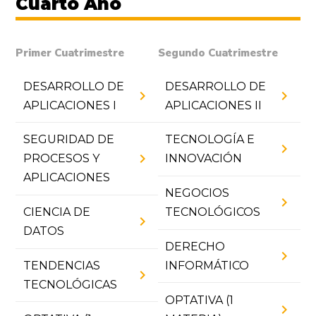
Cuarto Año
Primer Cuatrimestre
Segundo Cuatrimestre
DESARROLLO DE
DESARROLLO DE
chevron_right
chevron_right
APLICACIONES I
APLICACIONES II
SEGURIDAD DE
TECNOLOGÍA E
chevron_right
chevron_right
PROCESOS Y
INNOVACIÓN
APLICACIONES
NEGOCIOS
chevron_right
CIENCIA DE
TECNOLÓGICOS
chevron_right
DATOS
DERECHO
chevron_right
TENDENCIAS
INFORMÁTICO
chevron_right
TECNOLÓGICAS
OPTATIVA (1
chevron_right