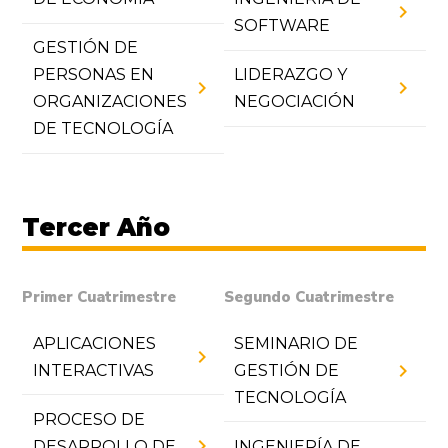
chevron_right
SOFTWARE
GESTIÓN DE
PERSONAS EN
LIDERAZGO Y
chevron_right
chevron_right
ORGANIZACIONES
NEGOCIACIÓN
DE TECNOLOGÍA
Tercer Año
Primer Cuatrimestre
Segundo Cuatrimestre
APLICACIONES
SEMINARIO DE
chevron_right
chevron_right
INTERACTIVAS
GESTIÓN DE
TECNOLOGÍA
PROCESO DE
chevron_right
DESARROLLO DE
INGENIERÍA DE