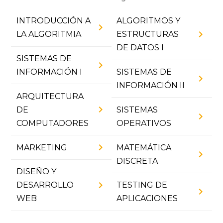
INTRODUCCIÓN A
ALGORITMOS Y
chevron_right
chevron_right
LA ALGORITMIA
ESTRUCTURAS
DE DATOS I
SISTEMAS DE
chevron_right
INFORMACIÓN I
SISTEMAS DE
chevron_right
INFORMACIÓN II
ARQUITECTURA
chevron_right
DE
SISTEMAS
chevron_right
COMPUTADORES
OPERATIVOS
chevron_right
MARKETING
MATEMÁTICA
chevron_right
DISCRETA
DISEÑO Y
chevron_right
DESARROLLO
TESTING DE
chevron_right
WEB
APLICACIONES