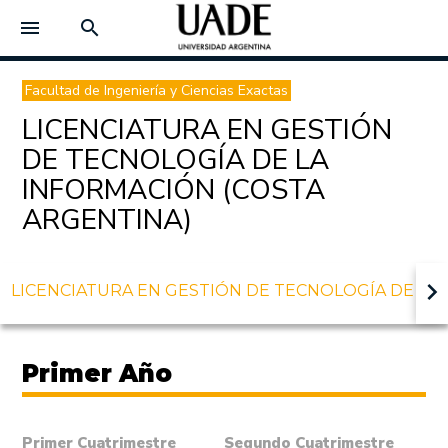
menu
search
Facultad de Ingeniería y Ciencias Exactas
LICENCIATURA EN GESTIÓN
DE TECNOLOGÍA DE LA
INFORMACIÓN (COSTA
ARGENTINA)
keyboard_arrow_right
LICENCIATURA EN GESTIÓN DE TECNOLOGÍA DE LA
Primer Año
Primer Cuatrimestre
Segundo Cuatrimestre