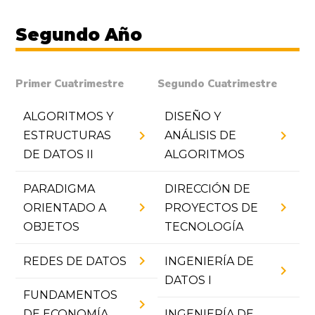
Segundo Año
Primer Cuatrimestre
Segundo Cuatrimestre
ALGORITMOS Y
DISEÑO Y
chevron_right
chevron_right
ESTRUCTURAS
ANÁLISIS DE
DE DATOS II
ALGORITMOS
PARADIGMA
DIRECCIÓN DE
chevron_right
chevron_right
ORIENTADO A
PROYECTOS DE
OBJETOS
TECNOLOGÍA
chevron_right
REDES DE DATOS
INGENIERÍA DE
chevron_right
DATOS I
FUNDAMENTOS
chevron_right
DE ECONOMÍA
INGENIERÍA DE