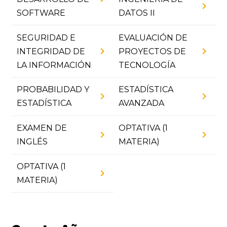
chevron_right
SOFTWARE
DATOS II
SEGURIDAD E
EVALUACIÓN DE
chevron_right
chevron_right
INTEGRIDAD DE
PROYECTOS DE
LA INFORMACIÓN
TECNOLOGÍA
PROBABILIDAD Y
ESTADÍSTICA
chevron_right
chevron_right
ESTADÍSTICA
AVANZADA
EXAMEN DE
OPTATIVA (1
chevron_right
chevron_right
INGLÉS
MATERIA)
OPTATIVA (1
chevron_right
MATERIA)