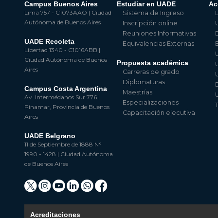
Campus Buenos Aires
Estudiar en UADE
Ac
Lima 757 - C1073AAO | Ciudad
Sistema de Ingreso
Autónoma de Buenos Aires
Inscripción online
Reuniones Informativas
UADE Recoleta
Equivalencias Externas
Libertad 1340 - C1016ABB |
Ciudad Autónoma de Buenos
Propuesta académica
Aires
Carreras de grado
Diplomaturas
Campus Costa Argentina
Maestrías
Av. Intermédanos Sur 776 |
Especializaciones
Pinamar, Provincia de Buenos
Capacitación ejecutiva
Aires
UADE Belgrano
11 de Septiembre de 1888 N°
1990 - 1428 | Ciudad Autónoma
de Buenos Aires
Acreditaciones