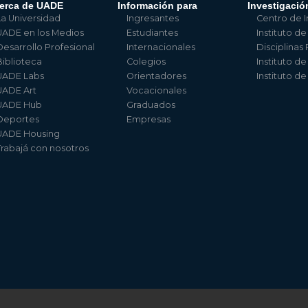
erca de UADE
Información para
Investigació
La Universidad
Ingresantes
Centro de I
UADE en los Medios
Estudiantes
Instituto de
Desarrollo Profesional
Internacionales
Disciplinas
Biblioteca
Colegios
Instituto d
UADE Labs
Orientadores
Instituto d
UADE Art
Vocacionales
UADE Hub
Graduados
Deportes
Empresas
UADE Housing
Trabajá con nosotros