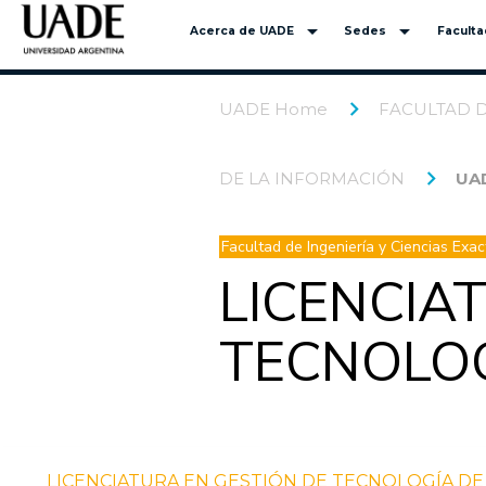
arrow_drop_down
arrow_drop_down
Acerca de UADE
Sedes
Facult
UADE Home
FACULTAD D
DE LA INFORMACIÓN
UA
Facultad de Ingeniería y Ciencias Exa
LICENCIA
TECNOLOG
LICENCIATURA EN GESTIÓN DE TECNOLOGÍA DE