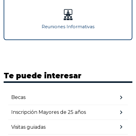
Reuniones Informativas
Te puede interesar
chevron_right
Becas
chevron_right
Inscripción Mayores de 25 años
chevron_right
Visitas guiadas