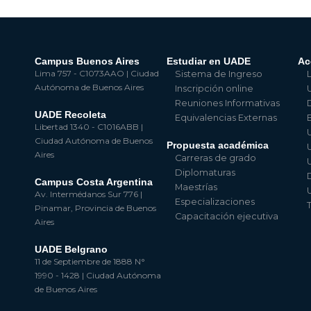
Campus Buenos Aires
Estudiar en UADE
Ac
Lima 757 - C1073AAO | Ciudad
Sistema de Ingreso
Autónoma de Buenos Aires
Inscripción online
Reuniones Informativas
UADE Recoleta
Equivalencias Externas
Libertad 1340 - C1016ABB |
Ciudad Autónoma de Buenos
Propuesta académica
Aires
Carreras de grado
Diplomaturas
Campus Costa Argentina
Maestrías
Av. Intermédanos Sur 776 |
Especializaciones
Pinamar, Provincia de Buenos
Capacitación ejecutiva
Aires
UADE Belgrano
11 de Septiembre de 1888 N°
1990 - 1428 | Ciudad Autónoma
de Buenos Aires