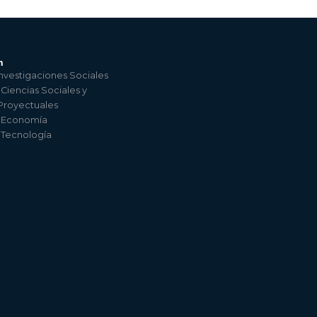
n
nvestigaciones Sociales
 Ciencias Sociales y
 Proyectuales
e Economía
e Tecnología