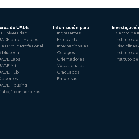
erca de UADE
Información para
Investigació
La Universidad
Ingresantes
Centro de I
UADE en los Medios
Estudiantes
Instituto de
Desarrollo Profesional
Internacionales
Disciplinas
Biblioteca
Colegios
Instituto d
UADE Labs
Orientadores
Instituto d
UADE Art
Vocacionales
UADE Hub
Graduados
Deportes
Empresas
UADE Housing
Trabajá con nosotros