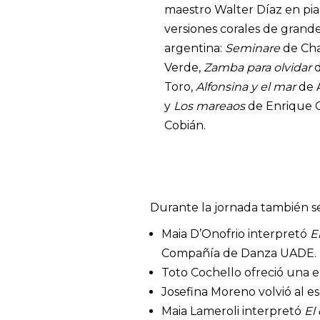
maestro Walter Díaz en pian
versiones corales de grande
argentina:
Seminare
de Cha
Verde,
Zamba para olvidar
d
Toro,
Alfonsina y el mar
de A
y
Los mareaos
de Enrique C
Cobián.
Durante la jornada también se 
Maia D’Onofrio interpretó
E
Compañía de Danza UADE.
Toto Cochello ofreció una 
Josefina Moreno volvió al e
Maia Lameroli interpretó
El