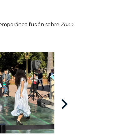
temporánea fusión sobre
Zona
keyboard_arrow_right