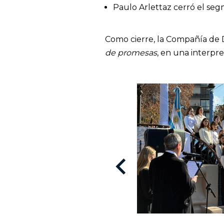
Paulo Arlettaz cerró el se
Como cierre, la Compañía de
de promesas
, en una interpr
keyboard_arrow_left