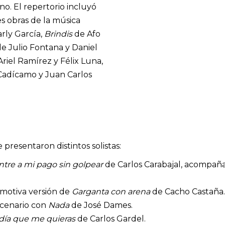
o. El repertorio incluyó
s obras de la música
rly García,
Brindis
de Afo
e Julio Fontana y Daniel
riel Ramírez y Félix Luna,
adícamo y Juan Carlos
presentaron distintos solistas:
ntre a mi pago sin golpear
de Carlos Carabajal, acompaña
emotiva versión de
Garganta con arena
de Cacho Castaña.
scenario con
Nada
de José Dames.
 día que me quieras
de Carlos Gardel.