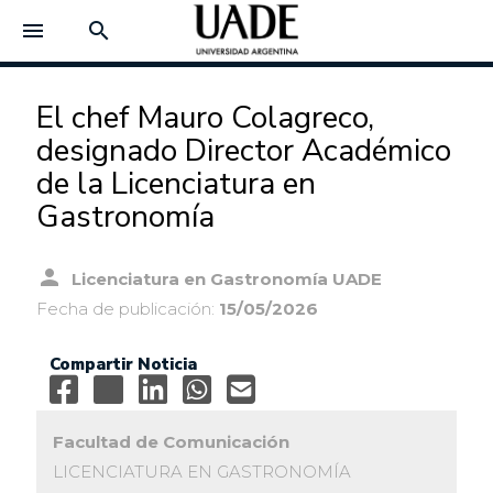
menu
search
El chef Mauro Colagreco,
designado Director Académico
de la Licenciatura en
Gastronomía
person
Licenciatura en Gastronomía UADE
Fecha de publicación:
15/05/2026
Compartir Noticia
Facultad de Comunicación
LICENCIATURA EN GASTRONOMÍA