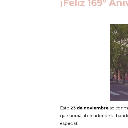
¡Feliz 169° An
Este
23 de noviembre
se conmem
que honra al creador de la band
especial.