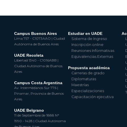
Campus Buenos Aires
Estudiar en UADE
Ac
Lima 757 - C1073AAO | Ciudad
Sistema de Ingreso
Autónoma de Buenos Aires
Inscripción online
Reuniones Informativas
UADE Recoleta
Equivalencias Externas
Libertad 1340 - C1016ABB |
Ciudad Autónoma de Buenos
Propuesta académica
Aires
Carreras de grado
Diplomaturas
Campus Costa Argentina
Maestrías
Av. Intermédanos Sur 776 |
Especializaciones
Pinamar, Provincia de Buenos
Capacitación ejecutiva
Aires
UADE Belgrano
11 de Septiembre de 1888 N°
1990 - 1428 | Ciudad Autónoma
de Buenos Aires