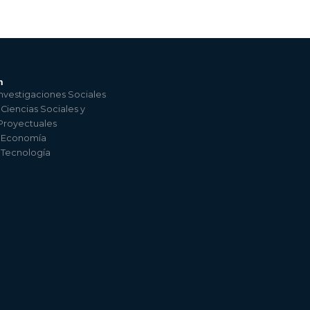
n
nvestigaciones Sociales
 Ciencias Sociales y
 Proyectuales
e Economía
e Tecnología