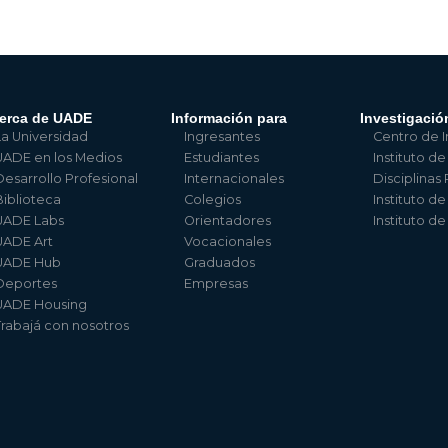
erca de UADE
Información para
Investigació
La Universidad
Ingresantes
Centro de I
UADE en los Medios
Estudiantes
Instituto de
Desarrollo Profesional
Internacionales
Disciplinas
Biblioteca
Colegios
Instituto d
UADE Labs
Orientadores
Instituto d
UADE Art
Vocacionales
UADE Hub
Graduados
Deportes
Empresas
UADE Housing
Trabajá con nosotros