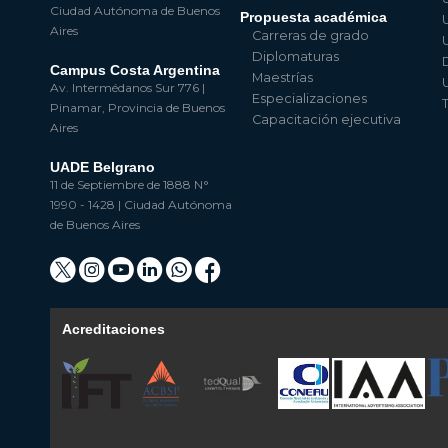
Ciudad Autónoma de Buenos
Propuesta académica
Aires
Carreras de grado
Diplomaturas
Campus Costa Argentina
Maestrías
Av. Intermédanos Sur 776 |
Especializaciones
Pinamar, Provincia de Buenos
Capacitación ejecutiva
Aires
UADE Belgrano
11 de Septiembre de 1888 N°
1990 - 1428 | Ciudad Autónoma
de Buenos Aires
Acreditaciones