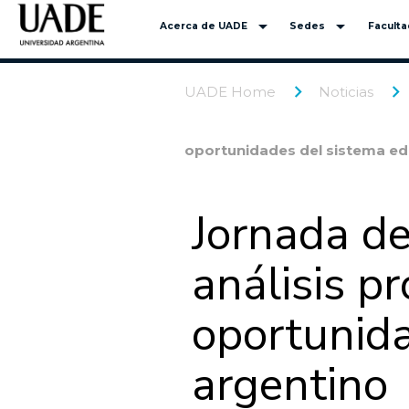
arrow_drop_down
arrow_drop_down
Acerca de UADE
Sedes
Facult
UADE Home
Noticias
oportunidades del sistema ed
Jornada d
análisis p
oportunida
argentino