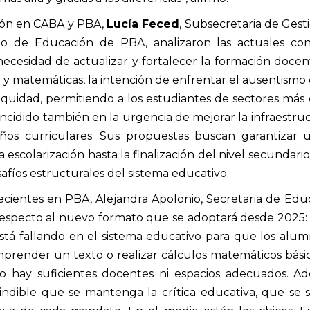
ción en CABA y PBA,
Lucía Feced
, Subsecretaria de Ges
io de Educación de PBA, analizaron las actuales cond
 necesidad de actualizar y fortalecer la formación docen
 y matemáticas, la intención de enfrentar el ausentismo e
quidad, permitiendo a los estudiantes de sectores más
ncidido también en la urgencia de mejorar la infraestruct
eños curriculares. Sus propuestas buscan garantizar 
la escolarización hasta la finalización del nivel secundar
fíos estructurales del sistema educativo.
ecientes en PBA, Alejandra Apolonio, Secretaria de Edu
specto al nuevo formato que se adoptará desde 2025: “L
está fallando en el sistema educativo para que los alum
omprender un texto o realizar cálculos matemáticos bás
 no hay suficientes docentes ni espacios adecuados. Ad
cindible que se mantenga la crítica educativa, que se 