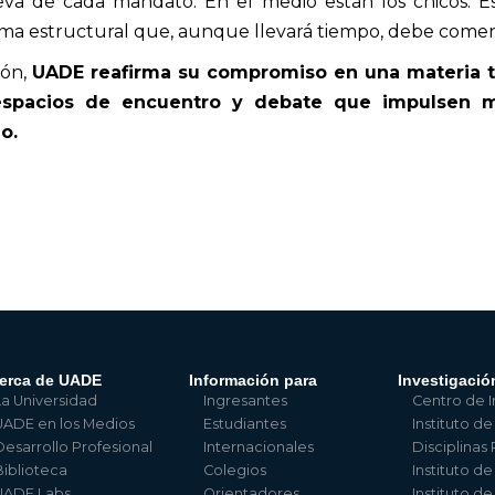
a de cada mandato. En el medio están los chicos. E
orma estructural que, aunque llevará tiempo, debe comen
ión,
UADE reafirma su compromiso en una materia ta
spacios de encuentro y debate que impulsen mej
o.
erca de UADE
Información para
Investigació
La Universidad
Ingresantes
Centro de I
UADE en los Medios
Estudiantes
Instituto de
Desarrollo Profesional
Internacionales
Disciplinas
Biblioteca
Colegios
Instituto d
UADE Labs
Orientadores
Instituto d