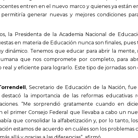
centes entren en el nuevo marco y quienes ya están en l
s permitiría generar nuevas y mejores condiciones p
os, la Presidenta de la Academia Nacional de Educac
estas en materia de Educación nunca son finales, pues 
y dinámico. Tenemos que educar para abrir la mente, 
mana que nos compromete por completo, para abrir
 real y eficiente para lograrlo. Este tipo de jornadas son 
Torrendell
, Secretario de Educación de la Nación, fu
destacó la importancia de las reformas educativas 
aciones. “Me sorprendió gratamente cuando en dic
 en el primer Consejo Federal que llevaba a cabo un nu
abía que consolidar la alfabetización y, por lo tanto, l
ción estamos de acuerdo en cuáles son los problemas c
ás allá y gracias a las diferencias”, afirmó.