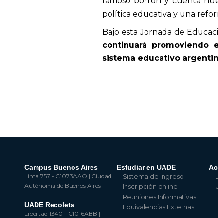
famoso borrón y cuenta nuev
política educativa y una ref
Bajo esta Jornada de Educac
continuará promoviendo e
sistema educativo argentin
Campus Buenos Aires
Estudiar en UADE
Ac
Lima 757 - C1073AAO | Ciudad
Sistema de Ingreso
Autónoma de Buenos Aires
Inscripción online
Reuniones Informativas
UADE Recoleta
Equivalencias Externas
Libertad 1340 - C1016ABB |