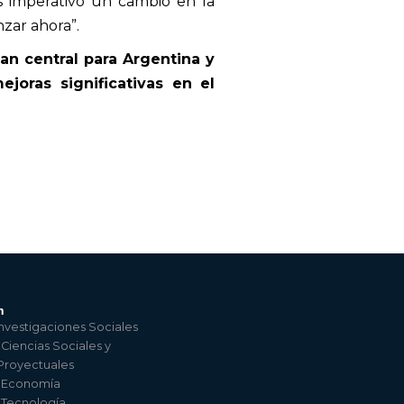
s imperativo un cambio en la
zar ahora”.
n central para Argentina y
oras significativas en
el
n
nvestigaciones Sociales
 Ciencias Sociales y
 Proyectuales
e Economía
e Tecnología