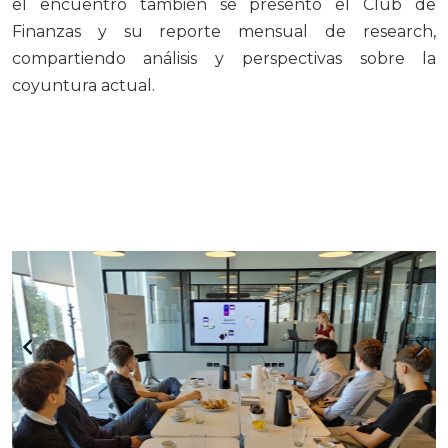
el encuentro también se presentó el Club de
Finanzas y su reporte mensual de research,
compartiendo análisis y perspectivas sobre la
coyuntura actual.
keyboard_arrow_left
keyboard_arrow_right