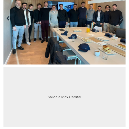
keyboard_arrow_left
keyboard_arrow_right
Salida a Max Capital