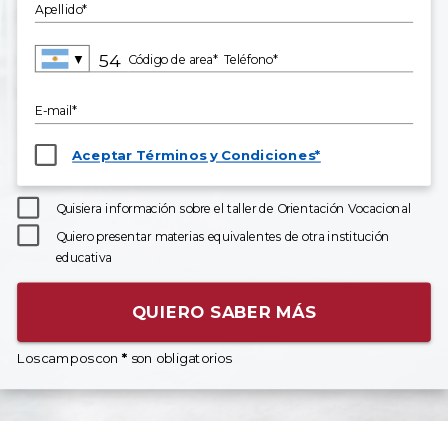
Apellido*
▼
Código de area*
Teléfono*
E-mail*
Aceptar Términos y Condiciones*
Quisiera información sobre el taller de Orientación Vocacional
Quiero presentar materias equivalentes de otra institución
educativa
QUIERO SABER MÁS
Los campos con
*
son obligatorios