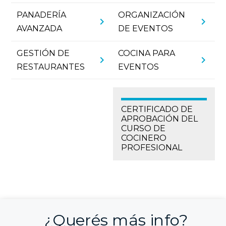
PANADERÍA
ORGANIZACIÓN
chevron_right
chevron_right
AVANZADA
DE EVENTOS
GESTIÓN DE
COCINA PARA
chevron_right
chevron_right
RESTAURANTES
EVENTOS
CERTIFICADO DE
APROBACIÓN DEL
CURSO DE
COCINERO
PROFESIONAL
¿Querés más info?