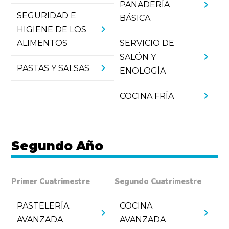
chevron_right
PANADERÍA
SEGURIDAD E
BÁSICA
chevron_right
HIGIENE DE LOS
ALIMENTOS
SERVICIO DE
chevron_right
SALÓN Y
chevron_right
PASTAS Y SALSAS
ENOLOGÍA
chevron_right
COCINA FRÍA
Segundo Año
Primer Cuatrimestre
Segundo Cuatrimestre
PASTELERÍA
COCINA
chevron_right
chevron_right
AVANZADA
AVANZADA